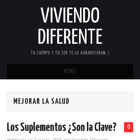
VIVIENDO
DIFERENTE
TU CUERPO Y TU SER TE LO AGRADECERAN..!
MENU
INICIO
MEJORAR LA SALUD
COMER SANO
CUERPO SANO
Los Suplementos ¿Son la Clave?
0
CONTÁCTANOS!
Publicada en
2 marzo, 2025
por
Viviendo Diferente