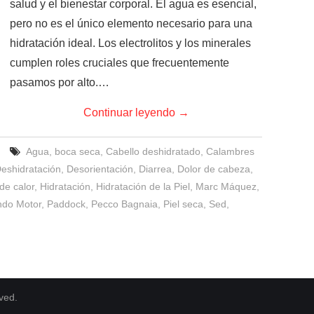
salud y el bienestar corporal. El agua es esencial,
pero no es el único elemento necesario para una
hidratación ideal. Los electrolitos y los minerales
cumplen roles cruciales que frecuentemente
pasamos por alto.…
Continuar leyendo
→
Agua
,
boca seca
,
Cabello deshidratado
,
Calambres
eshidratación
,
Desorientación
,
Diarrea
,
Dolor de cabeza
,
de calor
,
Hidratación
,
Hidratación de la Piel
,
Marc Máquez
,
do Motor
,
Paddock
,
Pecco Bagnaia
,
Piel seca
,
Sed
,
rved.