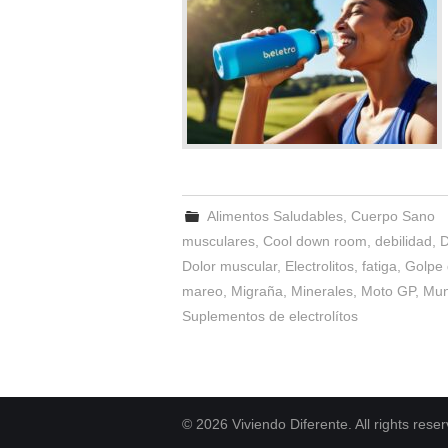
Alimentos Saludables
,
Cuerpo Sano
musculares
,
Cool down room
,
debilidad
,
D
Dolor muscular
,
Electrolitos
,
fatiga
,
Golpe 
mareo
,
Migraña
,
Minerales
,
Moto GP
,
Mun
Suplementos de electrolítos
© 2026 Viviendo Diferente. All rights rese